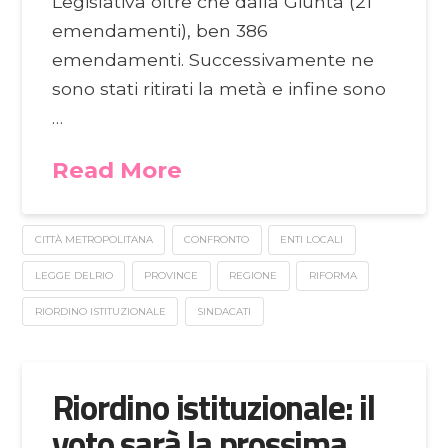
Legislativa oltre che dalla Giunta (21
emendamenti), ben 386
emendamenti. Successivamente ne
sono stati ritirati la metà e infine sono
…
Read More
CITTÀ METROPOLITANA
CONFRONTO
ENTI LOCALI
LEGGE DELRIO
PROVINCE
REGIONE
RIFORMA
RIORDINO ISTITUZIONALE
SINDACATI
Riordino istituzionale: il
voto sarà la prossima