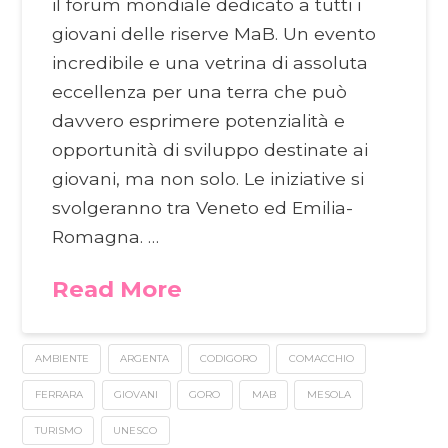
il forum mondiale dedicato a tutti i
giovani delle riserve MaB. Un evento
incredibile e una vetrina di assoluta
eccellenza per una terra che può
davvero esprimere potenzialità e
opportunità di sviluppo destinate ai
giovani, ma non solo. Le iniziative si
svolgeranno tra Veneto ed Emilia-
Romagna. …
Read More
AMBIENTE
ARGENTA
CODIGORO
COMACCHIO
FERRARA
GIOVANI
GORO
MAB
MESOLA
TURISMO
UNESCO