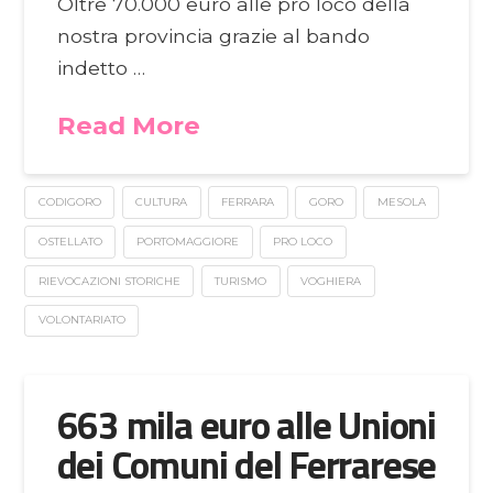
Oltre 70.000 euro alle pro loco della
nostra provincia grazie al bando
indetto …
Read More
CODIGORO
CULTURA
FERRARA
GORO
MESOLA
OSTELLATO
PORTOMAGGIORE
PRO LOCO
RIEVOCAZIONI STORICHE
TURISMO
VOGHIERA
VOLONTARIATO
663 mila euro alle Unioni
dei Comuni del Ferrarese