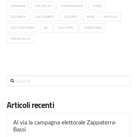
FERRARA
FISCAGLIA
FORMIGNANA
GORO
JOLANDA
LAGOSANTO
LAVORO
MAB
MESOLA
OCCUPAZIONE
RO
SVILUPPO
TERRITORIO
TRESIGALLO
Search
Articoli recenti
Al via la campagna elettorale Zappaterra-
Bassi