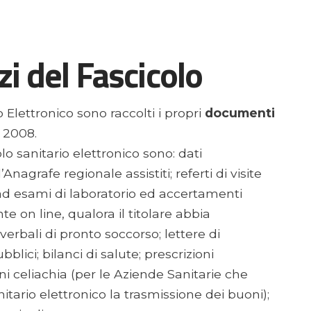
zi del Fascicolo
o Elettronico sono raccolti i propri
documenti
l 2008.
lo sanitario elettronico sono: dati
ll’Anagrafe regionale assistiti; referti di visite
vi ad esami di laboratorio ed accertamenti
e on line, qualora il titolare abbia
verbali di pronto soccorso; lettere di
blici; bilanci di salute; prescrizioni
i celiachia (per le Aziende Sanitarie che
itario elettronico la trasmissione dei buoni);