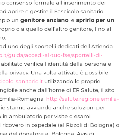
rio consenso formale all’inserimento dei
ad aprire o gestire il Fascicolo sanitario
mpio un
genitore anziano
, e
aprirlo per un
oprio o a quello dell’altro genitore, fino al
no.
 ad uno degli sportelli dedicati dell’Azienda
o.it/guida/accedi-al-tuo-fse/sportelli-di-
abilitato verifica l’identità della persona e
della privacy. Una volta attivato è possibile
colo-sanitario.it
utilizzando le proprie
ungibile anche dall’home di ER Salute, il sito
ll’Emilia-Romagna:
http://salute.regione.emilia-
ie stanno avviando anche soluzioni per
o in ambulatorio per visite o esami
l ricovero in ospedale (al Rizzoli di Bologna) o
sa del donatore a Bologna, Avis di