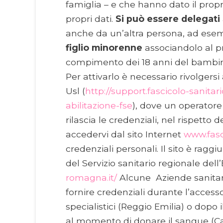
famiglia – e che hanno dato il prop
propri dati.
Si può essere delegati
anche da un’altra persona, ad ese
figlio minorenne
associandolo al pr
compimento dei 18 anni del bambi
Per attivarlo è necessario rivolgersi
Usl (
http://support.fascicolo-sanitari
abilitazione-fse
), dove un operatore 
rilascia le credenziali, nel rispetto 
accedervi dal sito Internet
www.fasci
credenziali personali. Il sito è raggi
del Servizio sanitario regionale de
romagna.it/
Alcune Aziende sanitar
fornire credenziali durante l’access
specialistici (Reggio Emilia) o dopo i
al momento di donare il sangue (Ca