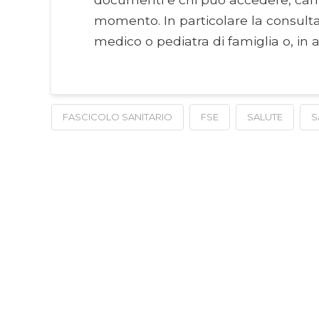
momento. In particolare la consult
medico o pediatra di famiglia o, in ag
FASCICOLO SANITARIO
FSE
SALUTE
S