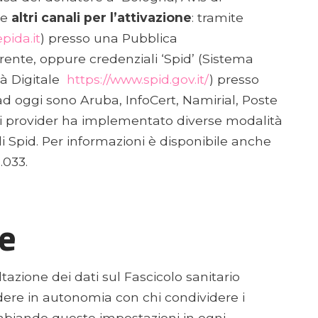
he
altri canali per l’attivazione
: tramite
epida.it
) presso una Pubblica
ente, oppure credenziali ‘Spid’ (Sistema
tà Digitale
https://www.spid.gov.it/
) presso
e (ad oggi sono Aruba, InfoCert, Namirial, Poste
Ogni provider ha implementato diverse modalità
i Spid. Per informazioni è disponibile anche
.033.
e
tazione dei dati sul Fascicolo sanitario
idere in autonomia con chi condividere i
biando queste impostazioni in ogni