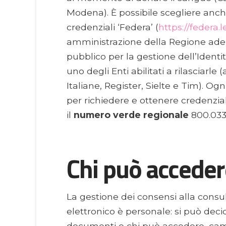
Modena). È possibile scegliere anc
credenziali ‘Federa’ (
https://federa.l
amministrazione della Regione ader
pubblico per la gestione dell’Identi
uno degli Enti abilitati a rilasciarl
Italiane, Register, Sielte e Tim). 
per richiedere e ottenere credenzial
il
numero verde
regionale
800.033
Chi può acceder
La gestione dei consensi alla consul
elettronico è personale: si può dec
documenti e chi può accedere, cam