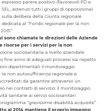
espresso parere positivo (favorevoli PD e
SEL, astenuti tutti i gruppi di opposizione)
sulla delibera della Giunta regionale
dedicata al “Fondo regionale per la non
2015”.
cui sono chiamate le direzioni delle Aziende
e risorse per i servizi per la non
razione sociosanitaria a livello aziendale
fine anno di adeguati processi sia rispetto
zioni dipartimentali; il monitoraggio
er la non autosufficienza regionale e
 accreditati da garantire attraverso un
ei contratti di servizio; il monitoraggio
ità sanitarie ai servizi sociosanitari
l programma “gravissime disabilità acquisite”.
to al 2014 mantiene il proprio impegno