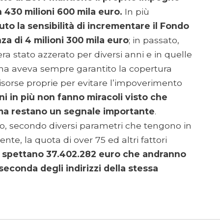
 430 milioni 600 mila euro.
In più
uto la sensibilità di incrementare il Fondo
za di 4 milioni 300 mila euro
; in passato,
ra stato azzerato per diversi anni e in quelle
na aveva sempre garantito la copertura
isorse proprie per evitare l’impoverimento
ni in più non fanno miracoli visto che
a restano un segnale importante
.
rio, secondo diversi parametri che tengono in
te, la quota di over 75 ed altri fattori
ra spettano 37.402.282 euro che andranno
 a seconda degli indirizzi della stessa