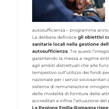
autosufficienza – programma anno 
La delibera definisce
gli obiettivi 
sanitarie locali nella gestione dell
autosufficienza
. Tra questi l’integ
garantendo la messa a regime entro 
agli ambiti distrettuali che alle fun
tempestivo sull’utilizzo dei fondi p
nazionale per i servizi sociosanitari
sistema di remunerazione omogeneo n
delle modalità di fornitura delle attiv
accreditati e infine l’attuazione de
La Regione Emilia-Romagna rispet